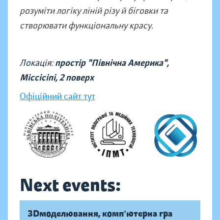
розуміти логіку ліній різу й біговки та
створювати функціональну красу.
Локація:
простір "Північна Америка",
Міссісіпі, 2 поверх
Офіційний сайт тут
Next events:
ЗDмоделювання, компʼютерна гра