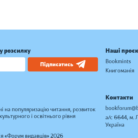
у розсилку
Наші проє
Bookmints
Підписатись
Книгоманія
Контакти
bookforum@b
ні на популяризацію читання, розвиток
ультурного і освітнього рівня
а/с 6644, м. 
Україна
ія «Форум видавців» 2026