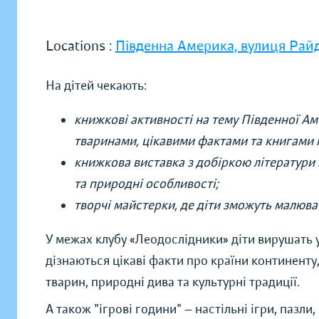
Locations :
Південна Америка, вулиця Рай
На дітей чекають:
книжкові активності на тему Південної А
тваринами, цікавими фактами та книгами п
книжкова виставка з добіркою літератури п
та природні особливості;
творчі майстерки, де діти зможуть малюва
У межах клубу «Леодослідники» діти вирушать
дізнаються цікаві факти про країни континенту
тварин, природні дива та культурні традиції.
А також "ігрові години" — настільні ігри, пазли