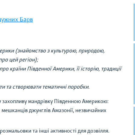
дужних Барв
мерики (знайомство з культурою, природою,
ро цей регіон);
ро країни Південної Америки, її історію, традиції
ти та створювати тематичні поробки.
 у захопливу мандрівку Південною Америкою:
, мешканців джунглів Амазонії, незвичайних
, розмальовки та інші активності для дозвілля.