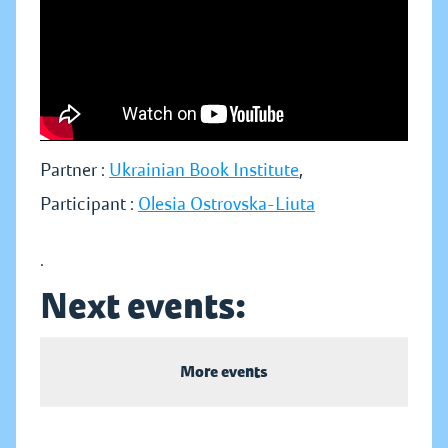
Partner :
Ukrainian Book Institute
,
Participant :
Olesia Ostrovska-Liuta
.
Next events:
More events