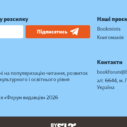
у розсилку
Наші проє
Bookmints
Підписатись
Книгоманія
Контакти
bookforum@b
ні на популяризацію читання, розвиток
ультурного і освітнього рівня
а/с 6644, м. 
Україна
ія «Форум видавців» 2026