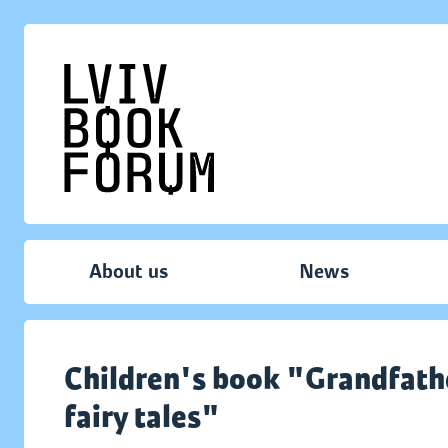
About us
News
Children's book "Grandfathe
fairy tales"