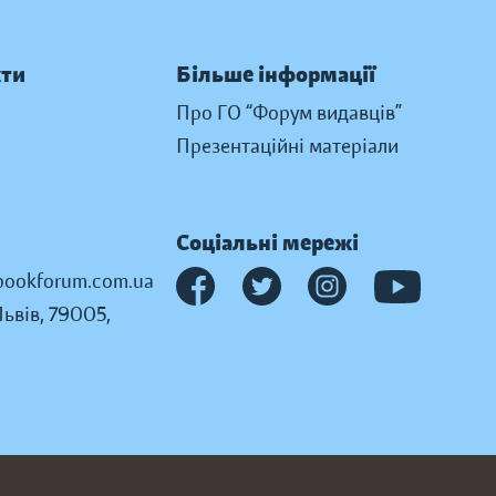
кти
Більше інформації
Про ГО “Форум видавців”
Презентаційні матеріали
Соціальні мережі
ookforum.com.ua
Львів, 79005,