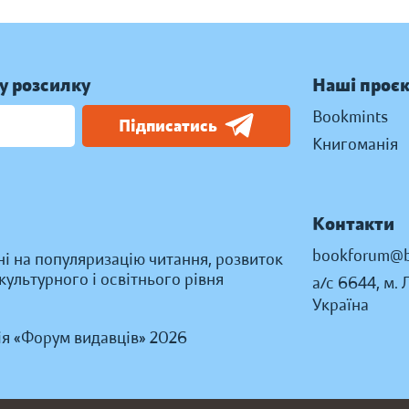
у розсилку
Наші проє
Bookmints
Підписатись
Книгоманія
Контакти
bookforum@b
ні на популяризацію читання, розвиток
ультурного і освітнього рівня
а/с 6644, м. 
Україна
ія «Форум видавців» 2026