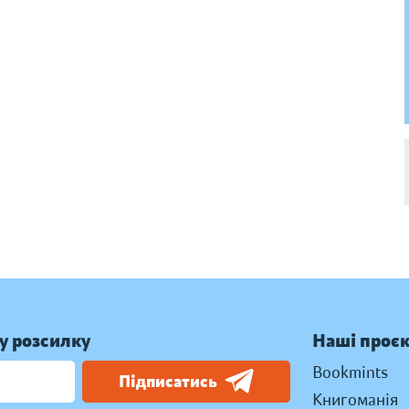
у розсилку
Наші проє
Bookmints
Підписатись
Книгоманія