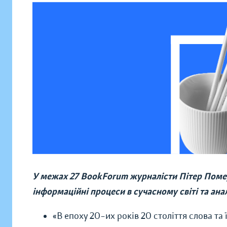
У межах 27 BookForum журналісти Пітер Поме
інформаційні процеси в сучасному світі та ана
«В епоху 20–их років 20 століття слова та 