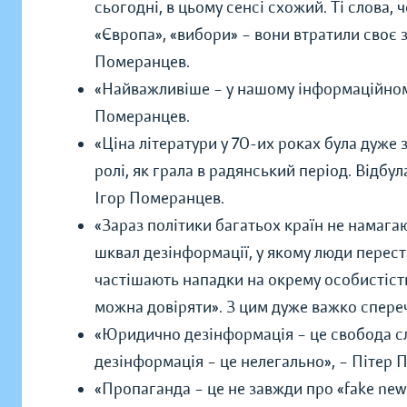
сьогодні, в цьому сенсі схожий. Ті слова, ч
«Європа», «вибори» – вони втратили своє з
Померанцев.
«Найважливіше – у нашому інформаційному
Померанцев.
«Ціна літератури у 70-их роках була дуже 
ролі, як грала в радянський період. Відбул
Ігор Померанцев.
«Зараз політики багатьох країн не намаг
шквал дезінформації, у якому люди переста
частішають нападки на окрему особистість
можна довіряти». З цим дуже важко спере
«Юридично дезінформація – це свобода сло
дезінформація – це нелегально»,
–
Пітер 
«Пропаганда – це не завжди про «fake ne