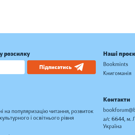
у розсилку
Наші проє
Bookmints
Підписатись
Книгоманія
Контакти
bookforum@b
ні на популяризацію читання, розвиток
ультурного і освітнього рівня
а/с 6644, м. 
Україна