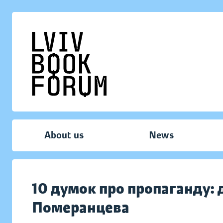
About us
News
10 думок про пропаганду: 
Померанцева