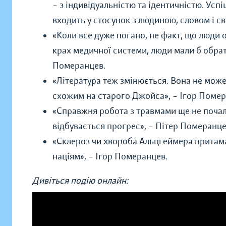
– з індивідуальністю та ідентичністю. Ус
входить у стосунок з людиною, словом і св
«Коли все дуже погано, не факт, що люди 
крах медичної системи, люди мали б обрат
Померанцев.
«Література теж змінюється. Вона не мож
схожим на старого Джойса»,
–
Ігор Помер
«Справжня робота з травмами ще не почала
відбувається прогрес»,
–
Пітер Померанце
«Склероз чи хвороба Альцгеймера притама
націям»,
–
Ігор Померанцев.
Дивіться подію онлайн: