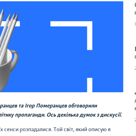
ранцев та Ігор Померанцев обговорили
літику пропаганди. Ось декілька думок з дискусії.
їх сенси розпадалися. Той світ, який описую я