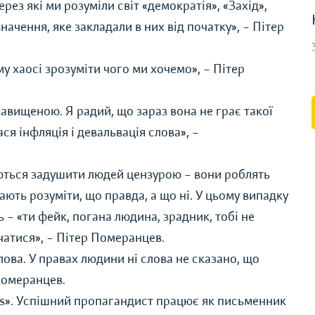
ерез які ми розуміли світ «демократія», «Захід»,
начення, яке закладали в них від початку»,
–
Пітер
 хаосі зрозуміти чого ми хочемо»,
–
Пітер
завищеною. Я радий, що зараз вона не грає такої
ася інфляція і девальвація слова»,
–
аються задушити людей цензурою – вони роблять
ють розуміти, що правда, а що ні. У цьому випадку
 – «ти фейк, погана людина, зрадник, тобі не
чатися»,
–
Пітер Померанцев.
ва. У правах людини ні слова не сказано, що
Померанцев.
ws». Успішний пропагандист працює як письменник