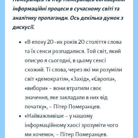
інформаційні процеси в сучасному світі та
аналітику пропаганди. Ось декілька думок з
дискусії.
«В епоху 20–их років 20 століття слова
та їх сенси розпадалися. Той світ, який
описую я сьогодні, в цьому сенсі
схожий. Ті слова, через які ми розуміли
світ «демократія», «Захід», «Європа»,
«вибори» – вони втратили своє
значення, яке закладали в них від
початку»,
–
Пітер Померанцев.
«Найважливіше – у нашому
інформаційному хаосі зрозуміти чого
ми хочемо»,
–
Пітер Померанцев.