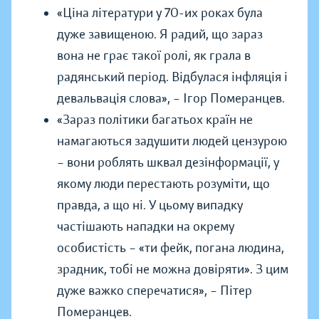
«Ціна літератури у 70-их роках була
дуже завищеною. Я радий, що зараз
вона не грає такої ролі, як грала в
радянський період. Відбулася інфляція і
девальвація слова»,
–
Ігор Померанцев.
«Зараз політики багатьох країн не
намагаються задушити людей цензурою
– вони роблять шквал дезінформації, у
якому люди перестають розуміти, що
правда, а що ні. У цьому випадку
частішають нападки на окрему
особистість – «ти фейк, погана людина,
зрадник, тобі не можна довіряти». З цим
дуже важко сперечатися»,
–
Пітер
Померанцев.