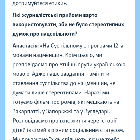
дотримуйтеся етики».
Які журналістські прийоми варто
використовувати, аби не було стереотипних
думок про нацспільноти?
Анастасія:
«На Суспільному є програми 12-а
мовами нацменшин. Крім цього, ми
розповідаємо про етнічні групи українською
мовою. Адже наше завдання – змінити
ставлення суспільства до нацменшин, не
думати лише стереотипами. Наразі ми
готуємо фільм про ромів, які мешкають на
Закарпатті, у Запоріжжі та у Вугледарі.
Розповідаємо про їхнє життя чере історії
дітей із сімей з різним соціальним статусом.
Ми показуємо їх як спільноту, яку не треба