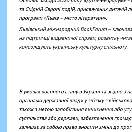
Основні заходи 2026 року:
«
Дитячий форум
»
– 
та Східній Європі подій, присвячених дитячій л
програми «Львів – місто літератури».
Львівський міжнародний BookForum — ключова 
на підтримці видавничої справи, розвитку чита
консолідують українську культурну спільноту.
В умовах воєнного стану в Україні та згідно 
органами державної влади у зв’язку з військов
також з метою запобігання виникнення або усун
суспільства або держави, забезпечення грома
залишає за собою право вносити зміни до про