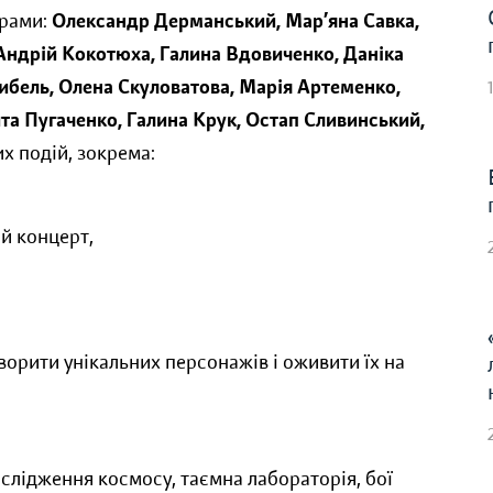
грами:
Олександр Дерманський, Мар’яна Савка,
 Андрій Кокотюха, Галина Вдовиченко, Даніка
Тибель, Олена Скуловатова, Марія Артеменко,
та Пугаченко, Галина Крук, Остап Сливинський,
х подій, зокрема:
ий концерт,
творити унікальних персонажів і оживити їх на
слідження космосу, таємна лабораторія, бої