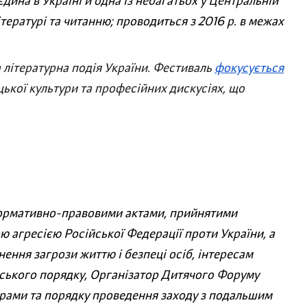
єдина в Україні й одна із небагатьох у Центральній
ітературі та читанню;
проводиться з 2016 р. в межах
літературна подія України. Фестиваль
фокусується
цької культури та професійних дискусіях, що
з нормативно-правовими актами, прийнятими
ою агресією Російської Федерації проти України, а
ення загрози життю і безпеці осіб, інтересам
дського порядку, Організатор Дитячого Форуму
грами та порядку проведення заходу з подальшим