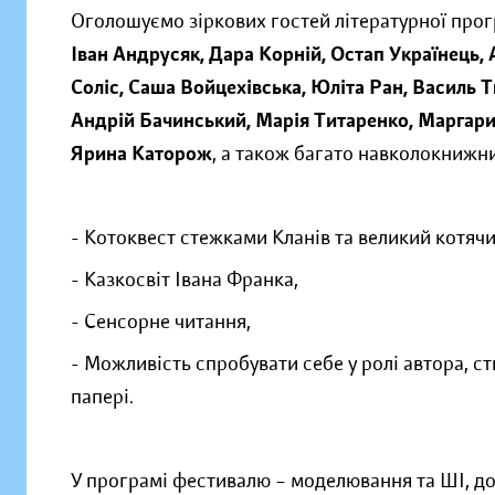
Оголошуємо зіркових гостей літературної про
Іван Андрусяк, Дара Корній, Остап Українець,
Соліс, Саша Войцехівська, Юліта Ран, Василь 
Андрій Бачинський, Марія Титаренко, Маргари
Ярина Каторож
, а також багато навколокнижни
- Котоквест стежками Кланів та великий котяч
- Казкосвіт Івана Франка,
- Сенсорне читання,
- Можливість спробувати себе у ролі автора, с
папері.
У програмі фестивалю – моделювання та ШІ, до