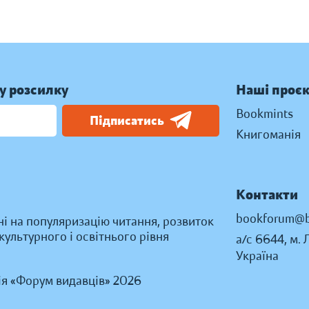
у розсилку
Наші проє
Bookmints
Підписатись
Книгоманія
Контакти
bookforum@b
ні на популяризацію читання, розвиток
ультурного і освітнього рівня
а/с 6644, м. 
Україна
ія «Форум видавців» 2026