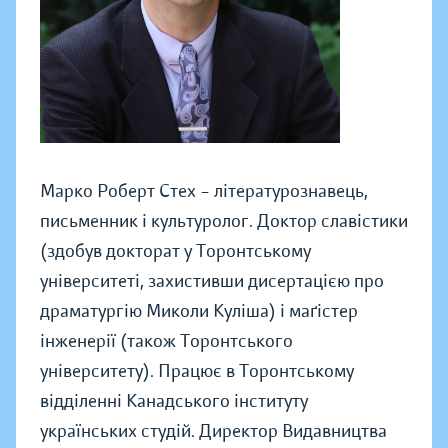
Марко Роберт Стех – літературознавець,
письменник і культуролог. Доктор славістики
(здобув докторат у Торонтському
університеті, захистивши дисертацією про
драматургію Миколи Куліша) і маґістер
інженерії (також Торонтського
університету). Працює в Торонтському
відділенні Канадського інституту
українських студій. Директор Видавництва