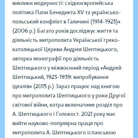
виклики модерності: східноєвропейська
політика Папи Бенедикта ХV та українсько-
польський конфлікт в Галичині (1914-1923)»
(2006 р.) Багато років досліджує життя та
діяльність митрополита Української греко-
католицької Церкви Андрея Шептицького,
авторка монографії про діяльність
Шептицького у міжвоєнний період «Андрей
Шептицький, 1923-1939: випробування
ідеалів» (2015 р.) Зараз працює над книгою
про митрополита Шептицького у роки Другої
світової війни, котра включатиме розділ про
А. Шептицького і Голокост. 2021 року має
вийти науково-популярна праця про
митрополита А. Шептицького іспанською