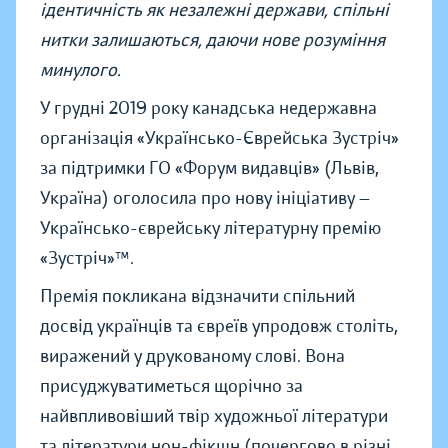
ідентичність як незалежні держави, спільні
нитки залишаються, даючи нове розуміння
минулого.
У грудні 2019 року канадська недержавна
організація «Українсько-Єврейська Зустріч»
за підтримки ГО «Форум видавців» (Львів,
Україна) оголосила про нову ініціативу —
Українсько-єврейську літературну премію
«Зустріч»™.
Премія покликана відзначити спільний
досвід українців та євреїв упродовж століть,
виражений у друкованому слові. Вона
присуджуватиметься щорічно за
найвпливовіший твір художньої літератури
та літератури нон-фікшн (почергово в різні