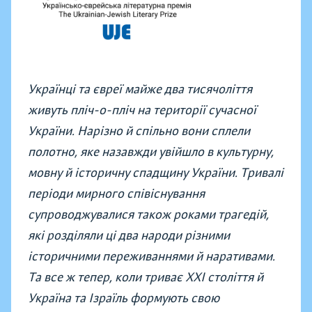
Українці та євреї майже два тисячоліття
живуть пліч-о-пліч на території сучасної
України. Нарізно й спільно вони сплели
полотно, яке назавжди увійшло в культурну,
мовну й історичну спадщину України. Тривалі
періоди мирного співіснування
супроводжувалися також роками трагедій,
які розділяли ці два народи різними
історичними переживаннями й наративами.
Та все ж тепер, коли триває XXI століття й
Україна та Ізраїль формують свою