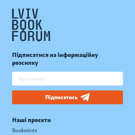
Підписатися на інформаційну
розсилку
Підписатись
Наші проєкти
Bookmints