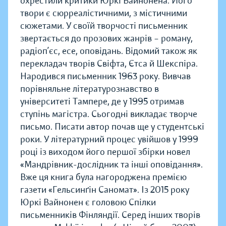
охрестили критики Юркі Вайнонена. Його
твори є сюрреалістичними, з містичними
сюжетами. У своїй творчості письменник
звертається до прозових жанрів – роману,
радіоп’єс, есе, оповідань. Відомий також як
перекладач творів Свіфта, Єтса й Шекспіра.
Народився письменник 1963 року. Вивчав
порівняльне літературознавство в
університеті Тампере, де у 1995 отримав
ступінь магістра. Сьогодні викладає творче
письмо. Писати автор почав ще у студентські
роки. У літературний процес увійшов у 1999
році із виходом його першої збірки новел
«Мандрівник-дослідник та інші оповідання».
Вже ця книга була нагороджена премією
газети «Гельсинґін Саномат». Із 2015 року
Юркі Вайнонен є головою Спілки
письменників Фінляндії. Серед інших творів