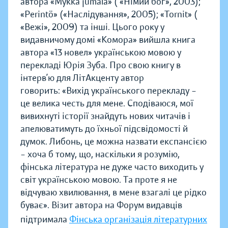
автора «Mykkä jumala» ( «Німий бог», 2003);
«Perintö» («Наслідування», 2005); «Tornit» (
«Вежі», 2009) та інші. Цього року у
видавничому домі «Комора» вийшла книга
автора «13 новел» українською мовою у
перекладі Юрія Зуба. Про свою книгу в
інтерв’ю для ЛітАкценту автор
говорить: «Вихід українського перекладу –
це велика честь для мене. Сподіваюся, мої
вивихнуті історії знайдуть нових читачів і
апелюватимуть до їхньої підсвідомості й
думок. Либонь, це можна назвати експансією
– хоча б тому, що, наскільки я розумію,
фінська література не дуже часто виходить у
світ українською мовою. Та проте я не
відчуваю хвилювання, в мене взагалі це рідко
буває». Візит автора на Форум видавців
підтримала
Фінська організація літературних