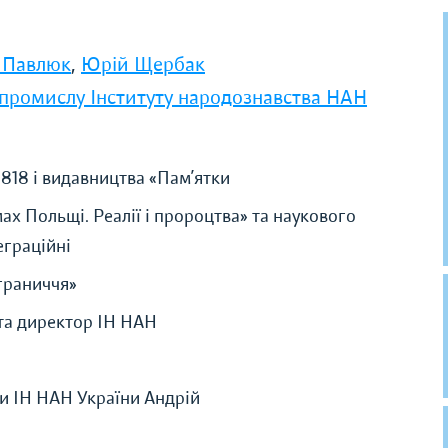
 Павлюк
,
Юрій Щербак
 промислу Інституту народознавства НАН
818 і видавництва «Пам’ятки
ах Польщі. Реалії і пророцтва» та наукового
еграційні
граниччя»
та директор ІН НАН
и ІН НАН України Андрій