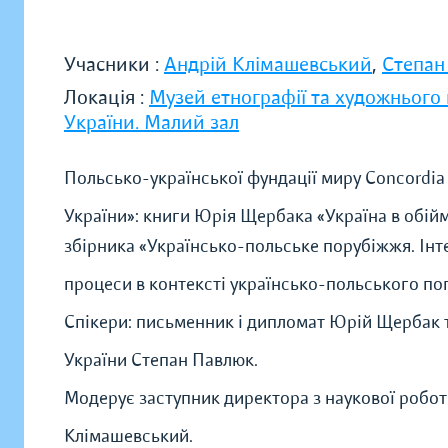
Учасники :
Андрій Клімашевський
,
Степан
Локація :
Музей етнографії та художнього
України. Малий зал
Польсько-української фундації миру Concordia 
України»: книги Юрія Щербака «Україна в обійм
збірника «Українсько-польське порубіжжя. Інт
процеси в контексті українсько-польського по
Спікери: письменник і дипломат Юрій Щербак 
України Степан Павлюк.
Модерує заступник директора з наукової робот
Клімашевський.