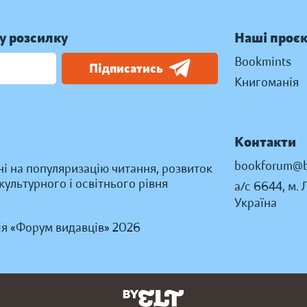
у розсилку
Наші проє
Bookmints
Підписатись
Книгоманія
Контакти
bookforum@b
ні на популяризацію читання, розвиток
ультурного і освітнього рівня
а/с 6644, м. 
Україна
ія «Форум видавців» 2026