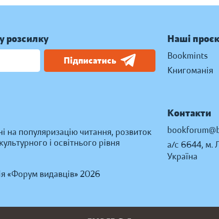
у розсилку
Наші проє
Bookmints
Підписатись
Книгоманія
Контакти
bookforum@b
ні на популяризацію читання, розвиток
ультурного і освітнього рівня
а/с 6644, м. 
Україна
ія «Форум видавців» 2026