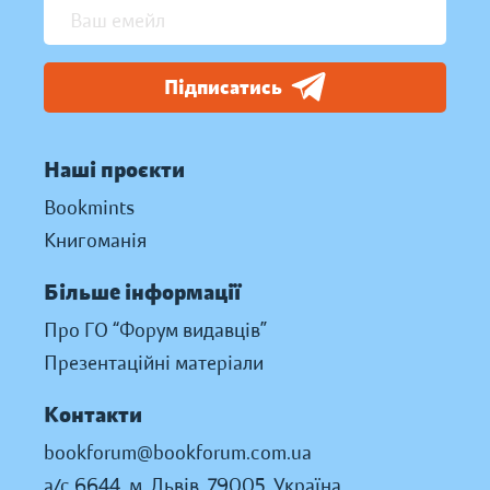
Підписатись
Наші проєкти
Bookmints
Книгоманія
Більше інформації
Про ГО “Форум видавців”
Презентаційні матеріали
Контакти
bookforum@bookforum.com.ua
а/с 6644, м. Львів, 79005, Україна