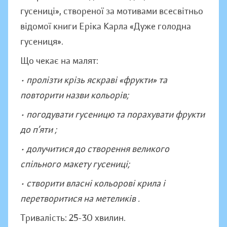
гусениці», створеної за мотивами всесвітньо
відомої книги Еріка Карла «Дуже голодна
гусениця».
Що чекає на малят:
• пролізти крізь яскраві «фрукти» та
повторити назви кольорів;
• погодувати гусеницю та порахувати фрукти
до п’яти ;
• долучитися до створення великого
спільного макету гусениці;
• створити власні кольорові крила і
перетворитися на метеликів .
Тривалість: 25-30 хвилин.