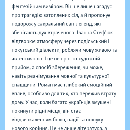
фентезійним виміром. Він не лише нагадує
про трагедію затоплених сіл, а й пропонує
подорож у сакральний світ легенд, які
зберігають дух втраченого. Іванна Стеф'юк
відтворює атмосферу через подільський і
покутський діалекти, роблячи мову живою та
автентичною. І це не просто художній
прийом, а спосіб збереження, чи може,
навіть реанімування мовної та культурної
спадщини. Роман має глибокий емоційний
вплив, особливо для тих, хто пережив втрату
дому. У час, коли багато українців змушені
покинути рідні місця, він стає
віддзеркаленням болю, надії та пошуку
нового коріння. Це не лише література, а