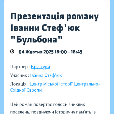
Презентація роману
Іванни Стеф'юк
"Бульбона"
04 Жовтня 2025 18:00 - 18:45
Партнер :
Брустури
Учасник :
Іванна Стеф'юк
Локація :
Центр міської історії Центрально-
Східної Європи
Цей роман повертає голоси зниклих
поселень, поєднуючи історичну пам’ять із