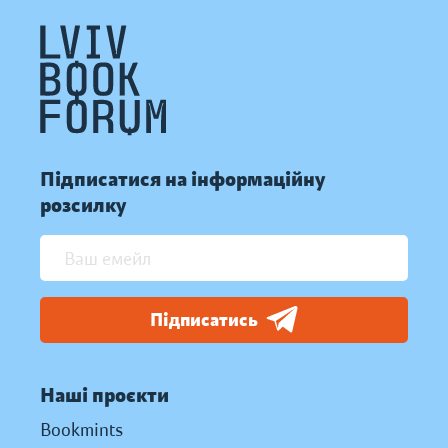
Підписатися на інформаційну
розсилку
Підписатись
Наші проєкти
Bookmints