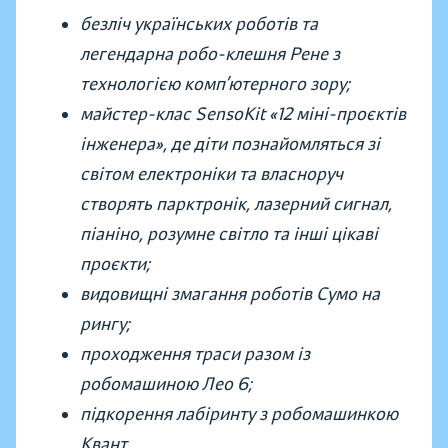
безліч українських роботів та
легендарна робо-клешня Рене з
технологією комп’ютерного зору;
майстер-клас SensoKit «12 міні-проєктів
інженера», де діти познайомляться зі
світом електроніки та власноруч
створять парктронік, лазерний сигнал,
піаніно, розумне світло та інші цікаві
проєкти;
видовищні змагання роботів Сумо на
рингу;
проходження траси разом із
робомашиною Лео 6;
підкорення лабіринту з робомашинкою
Квант.