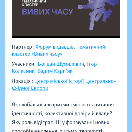
Партнер :
Форум видавців
,
Тематичний
кластер «Вивих часу»
Учасники :
Богдан Шумилович
,
Ігор
Колесник
,
Вадим Карп'як
Локація :
Центр міської історії Центрально-
Східної Європи
Як глобальні алгоритми змінюють питання
ідентичності, колективної довіри й влади?
Яку роль відіграє ШІ у формуванні нових
способів мислення, письма, творчості,