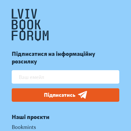
Підписатися на інформаційну
розсилку
Підписатись
Наші проєкти
Bookmints