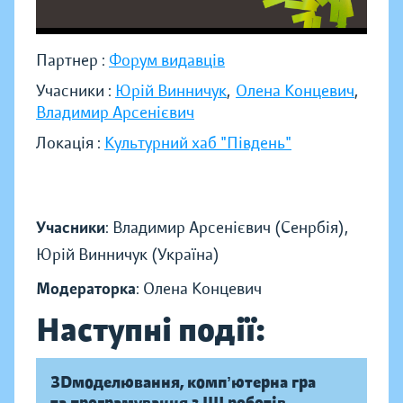
Партнер :
Форум видавців
Учасники :
Юрій Винничук
,
Олена Концевич
,
Владимир Арсенієвич
Локація :
Культурний хаб "Південь"
Учасники
: Владимир Арсенієвич (Сенрбія),
Юрій Винничук (Україна)
Модераторка
: Олена Концевич
Наступні події:
ЗDмоделювання, компʼютерна гра