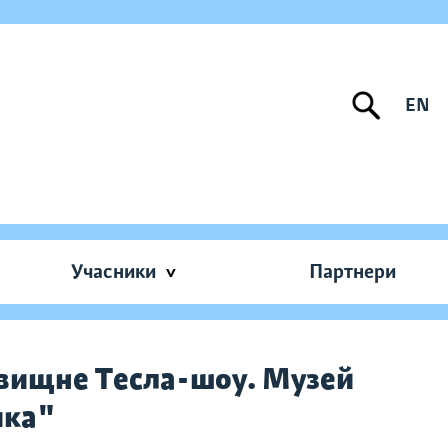
EN
Учасники
Партнери
овищне Тесла-шоу. Музей
ика"