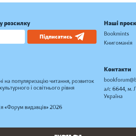
у розсилку
Наші проє
Bookmints
Підписатись
Книгоманія
Контакти
bookforum@b
ні на популяризацію читання, розвиток
ультурного і освітнього рівня
а/с 6644, м. 
Україна
ія «Форум видавців» 2026