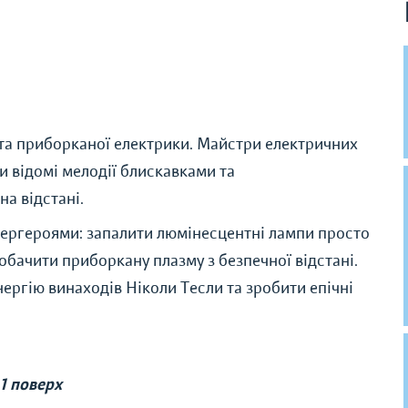
та приборканої електрики. Майстри електричних
и відомі мелодії блискавками та
а відстані.
упергероями: запалити люмінесцентні лампи просто
побачити приборкану плазму з безпечної відстані.
ергію винаходів Ніколи Тесли та зробити епічні
 1 поверх