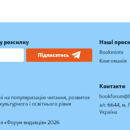
у розсилку
Наші проє
Bookmints
Підписатись
Книгоманія
Контакти
bookforum@b
ні на популяризацію читання, розвиток
ультурного і освітнього рівня
а/с 6644, м. 
Україна
ія «Форум видавців» 2026