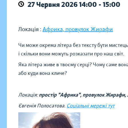
27 Червня 2026 14:00 - 15:00
Локація :
Африка, провулок Жирафи
Чи може окрема літера без тексту бути мисте
і скільки вони можуть розказати про наш світ.
Яка літера живе в твоєму серці? Чому саме вона
або куди вона кличе?
Локація:
простір "Африка", провулок Жирафи, 
Євгенія Полосатова.
Соціальні мережі тут