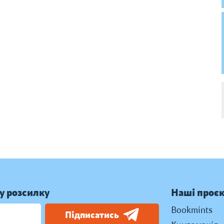
у розсилку
Наші проє
Bookmints
Підписатись