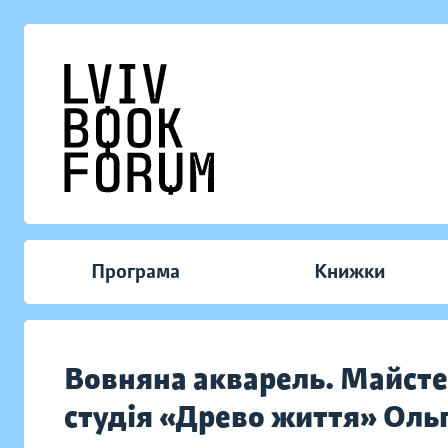
Програма
Книжки
Вовняна акварель. Майсте
студія «Древо життя» Оль