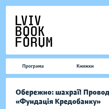
Програма
Книжки
Обережно: шахраї! Провод
«Фундація Кредобанку»