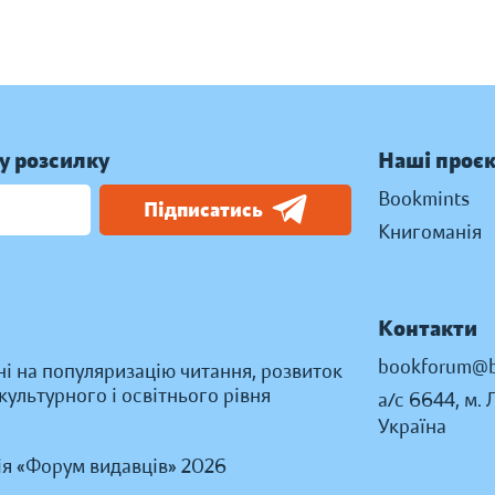
у розсилку
Наші проє
Bookmints
Підписатись
Книгоманія
Контакти
bookforum@b
ні на популяризацію читання, розвиток
ультурного і освітнього рівня
а/с 6644, м. 
Україна
ія «Форум видавців» 2026