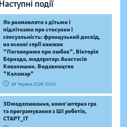
Наступні події
Як розмовляти з дітьми і
підлітками про стосунки і
сексуальність: французький досвід,
на основі серії книжок
"Поговоримо про любов", Вікторія
Бернадо, модератор: Анастасія
Ковалишин. Видавництво
"Каламар"
28 Червня 2026 15:00
ЗDмоделювання, компʼютерна гра
та програмування з ШІ роботів,
СТАРТ_ІТ