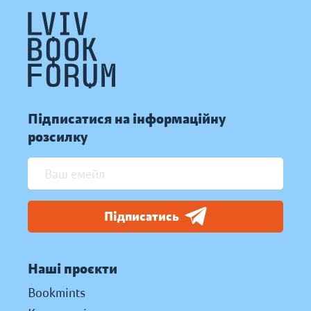
Підписатися на інформаційну
розсилку
Підписатись
Наші проєкти
Bookmints