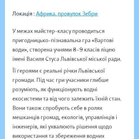
Локація :
Африка, провулок Зебри
У межах майстер-класу проводиться
пригодницько-пізнавальна гра «Вартові
води», створена учнями 8–9 класів ліцею
імені Василя Стуса Львівської міської ради.
Її героями є реальні річки Львівської
громади. Під час гри учасники глибше
розуміють, як функціонують водні
екосистеми та від чого залежить їхній стан.
Вони також спробують себе в ролях
мешканців громад, екологів, управлінців і
інженерів, які ухвалюють рішення щодо
використання та збереження водних