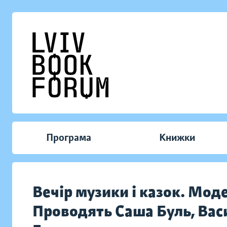
Програма
Книжки
Вечір музики і казок. Мод
Проводять Саша Буль, Васи