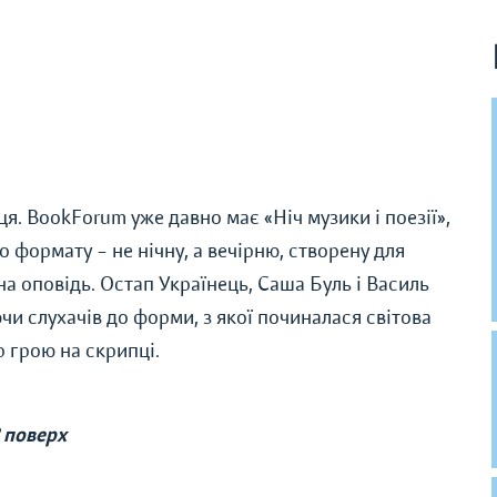
ця. BookForum уже давно має «Ніч музики і поезії»,
формату – не нічну, а вечірню, створену для
на оповідь. Остап Українець, Саша Буль і Василь
чи слухачів до форми, з якої починалася світова
р грою на скрипці.
2 поверх