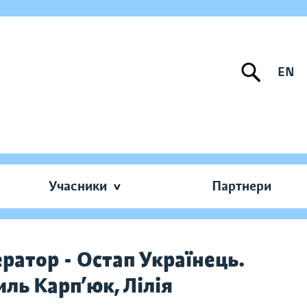
EN
Учасники
Партнери
ератор - Остап Українець.
ль Карп’юк, Лілія