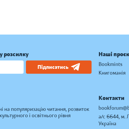
у розсилку
Наші проє
Bookmints
Підписатись
Книгоманія
Контакти
bookforum@b
ні на популяризацію читання, розвиток
ультурного і освітнього рівня
а/с 6644, м. 
Україна