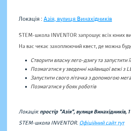
Локація :
Азія, вулиця Винахідників
STEM-школа INVENTOR запрошує всіх юних вин
На вас чекає захоплюючий квест, де можна буд
Створити власну лего-дзигу та запустити її
Позмагатися у зведенні найвищої вежі з 
Запустити свого літачка з допомогою мега
Позмагатися у боях роботів
Локація:
простір "Азія", вулиця Винахідників,
1
STEM-школа INVENTOR.
Офіційний сайт тут