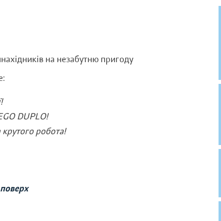
ахідників на незабутню пригоду
е:
!
LEGO DUPLO!
 крутого робота!
 поверх