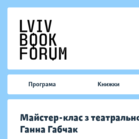
Програма
Книжки
Майстер-клас з театрально
Ганна Габчак