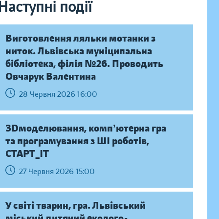
Наступні події
Виготовлення ляльки мотанки з
ниток. Львівська муніципальна
бібліотека, філія №26. Проводить
Овчарук Валентина
28 Червня 2026 16:00
ЗDмоделювання, компʼютерна гра
та програмування з ШІ роботів,
СТАРТ_ІТ
27 Червня 2026 15:00
У світі тварин, гра. Львівський
міський дитячий еколого-