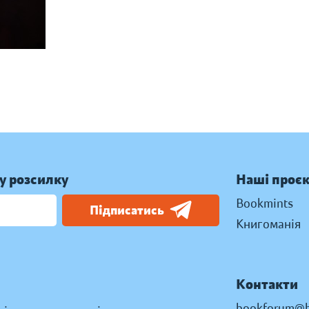
у розсилку
Наші проє
Bookmints
Підписатись
Книгоманія
Контакти
bookforum@b