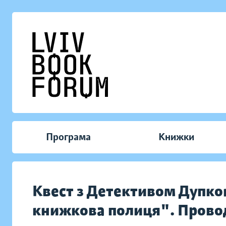
Програма
Книжки
Квест з Детективом Дупк
книжкова полиця". Прово