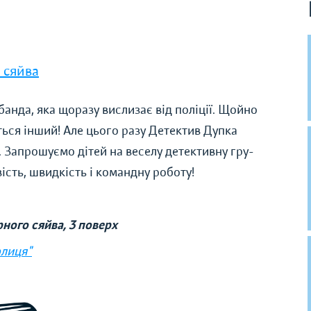
 сяйва
банда, яка щоразу вислизає від поліції. Щойно
ться інший! Але цього разу Детектив Дупка
 Запрошуємо дітей на веселу детективну гру-
ість, швидкість і командну роботу!
ного сяйва, 3 поверх
олиця"