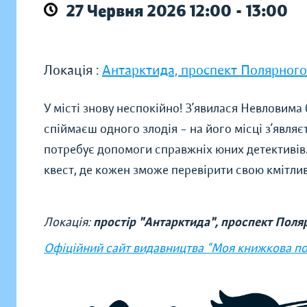
27 Червня 2026 12:00 - 13:00
Локація :
Антарктида, проспект Полярного
У місті знову неспокійно! З’явилася Невловима 
спіймаєш одного злодія – на його місці з’являє
потребує допомоги справжніх юних детективів.
квест, де кожен зможе перевірити свою кмітлив
Локація:
простір "Антарктида", проспект Поляр
Офіційний сайт видавництва "Моя книжкова п