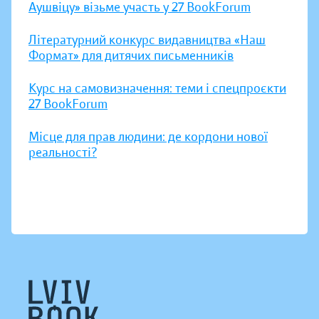
Аушвіцу» візьме участь у 27 BookForum
Літературний конкурс видавництва «Наш
Формат» для дитячих письменників
Курс на самовизначення: теми і спецпроєкти
27 BookForum
Місце для прав людини: де кордони нової
реальності?