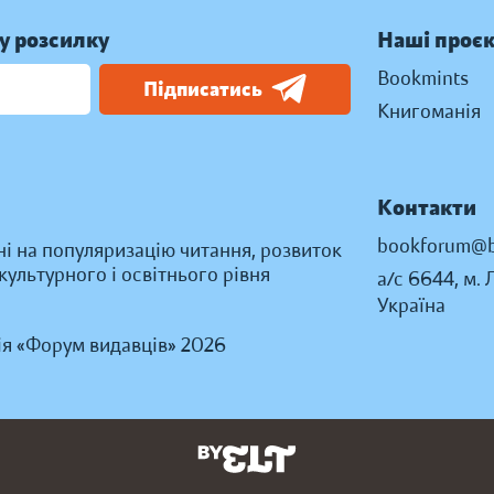
у розсилку
Наші проє
Bookmints
Підписатись
Книгоманія
Контакти
bookforum@b
ні на популяризацію читання, розвиток
ультурного і освітнього рівня
а/с 6644, м. 
Україна
ія «Форум видавців» 2026