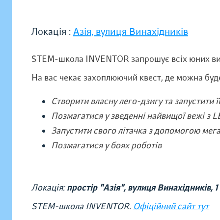
Локація :
Азія, вулиця Винахідників
STEM-школа INVENTOR запрошує всіх юних вин
На вас чекає захоплюючий квест, де можна буд
Створити власну лего-дзигу та запустити її
Позмагатися у зведенні найвищої вежі з 
Запустити свого літачка з допомогою мега
Позмагатися у боях роботів
Локація:
простір "Азія", вулиця Винахідників,
1
STEM-школа INVENTOR.
Офіційний сайт тут