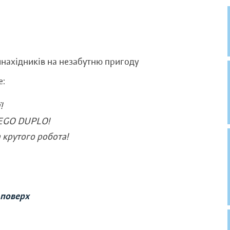
ахідників на незабутню пригоду
е:
!
LEGO DUPLO!
 крутого робота!
 поверх