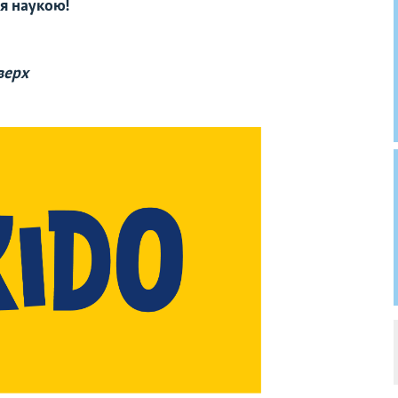
я наукою!
верх