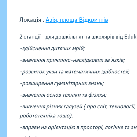
Локація :
Азія, площа Відкриттів
2 станції - для дошкільнят та школярів від Ed
-здійснення дитячих мрій;
-вивчення причинно-наслідкових зв'язків;
-розвиток уяви та математичних здібностей;
-розширення гуманітарних знань;
-вивчення основ техніки та фізики;
-вивчення різних галузей ( про світ, технології,
робототехніка тощо),
-вправи на орієнтацію в просторі, логічне та а