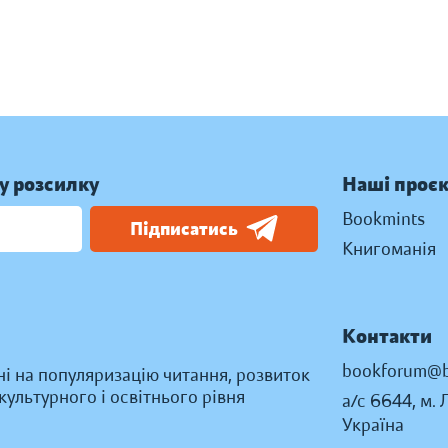
у розсилку
Наші проє
Bookmints
Підписатись
Книгоманія
Контакти
bookforum@b
ні на популяризацію читання, розвиток
ультурного і освітнього рівня
а/с 6644, м. 
Україна