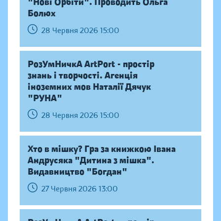
"Нові Орбіти". Проводить Ольга
Болюх
28 Червня 2026 15:00
РозУмНичкА ArtPort - простір
знань і творчості. Агенція
іноземних мов Наталії Дячук
"РУНА"
28 Червня 2026 15:00
Хто в мішку? Гра за книжкою Івана
Андрусяка "Дитина з мішка".
Видавництво "Богдан"
27 Червня 2026 13:00