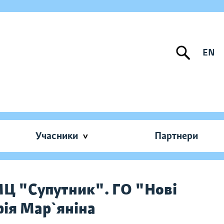
EN
Учасники
Партнери
МЦ "Супутник". ГО "Нові
рія Мар`яніна