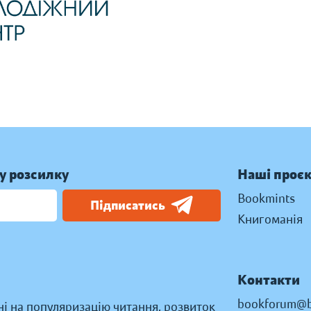
у розсилку
Наші проє
Bookmints
Підписатись
Книгоманія
Контакти
bookforum@b
ні на популяризацію читання, розвиток