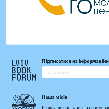
Підписатися на інформаційн
Наша місія
Реалізація проєктів, що спрямова