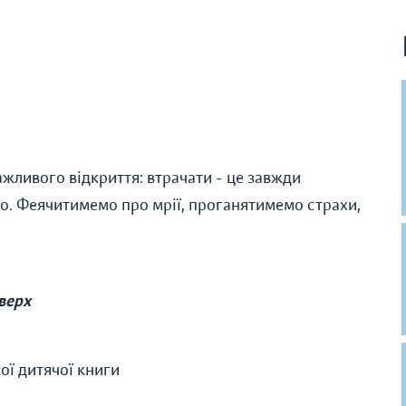
жливого відкриття: втрачати - це завжди
го. Феячитимемо про мрії, проганятимемо страхи,
оверх