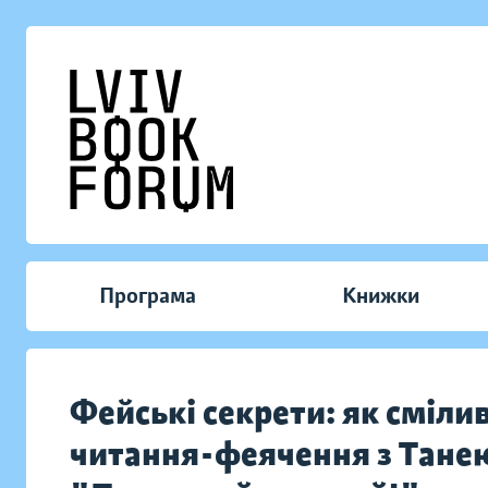
Програма
Книжки
Фейські секрети: як смілив
читання-феячення з Танею