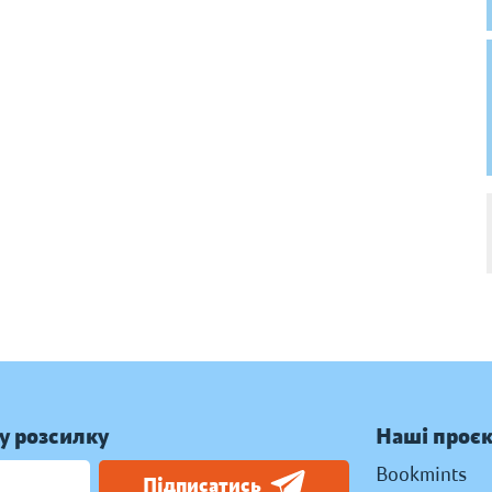
у розсилку
Наші проє
Bookmints
Підписатись