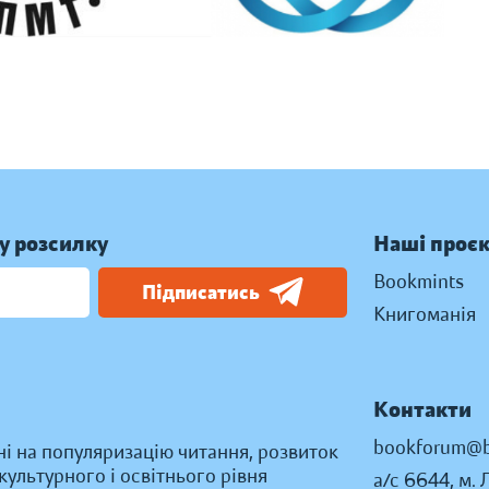
у розсилку
Наші проє
Bookmints
Підписатись
Книгоманія
Контакти
bookforum@b
ні на популяризацію читання, розвиток
ультурного і освітнього рівня
а/с 6644, м. 