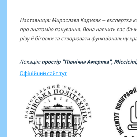
Наставниця: Мирослава Кадиляк — експертка ка
про анатомію пакування. Вона навчить вас бачи
різу й біговки та створювати функціональну кра
Локація:
простір "Північна Америка", Міссісіпі
Офіційний сайт тут