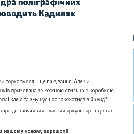
едра поліграфічних
Проводить Кадиляк
ми торкаємося — це пакування. Але чи
хунків прихована за кожною стильною коробкою,
аплі клею та змушує нас закохатися в бренд?
атюрі, де звичайний плаский аркуш картону стає
на нашому новому воркшопі!