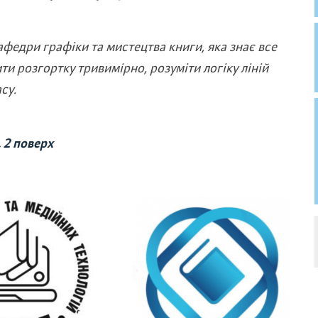
федри графіки та мистецтва книги, яка знає все
ти розгортку тривимірно, розуміти логіку ліній
су.
, 2 поверх