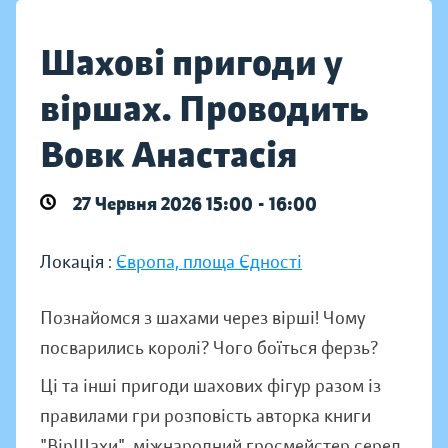
Шахові пригоди у
віршах. Проводить
Вовк Анастасія
27 Червня 2026 15:00 - 16:00
Локація :
Європа, площа Єдності
Познайомся з шахами через вірші! Чому
посварились королі? Чого боїться ферзь?
Ці та інші пригоди шахових фігур разом із
правилами гри розповість авторка книги
"ВірШахи", міжнародний гросмейстер серед