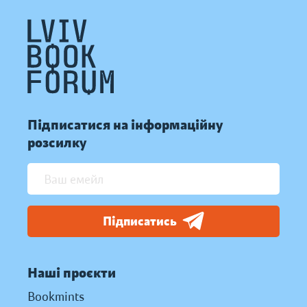
Підписатися на інформаційну
розсилку
Підписатись
Наші проєкти
Bookmints