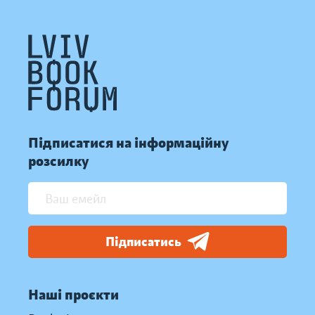
Підписатися на інформаційну
розсилку
Підписатись
Наші проєкти