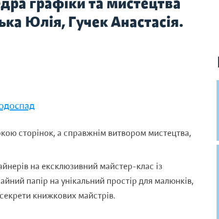
едра графіки та мистецтва
ка Юлія, Гучек Анастасія.
водоспад
ркою сторінок, а справжнім витвором мистецтва,
айнерів на ексклюзивний майстер-клас із
айний папір на унікальний простір для малюнків,
 секрети книжкових майстрів.