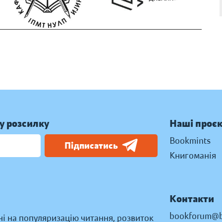
у розсилку
Наші проє
Bookmints
Підписатись
Книгоманія
Контакти
bookforum@b
ні на популяризацію читання, розвиток