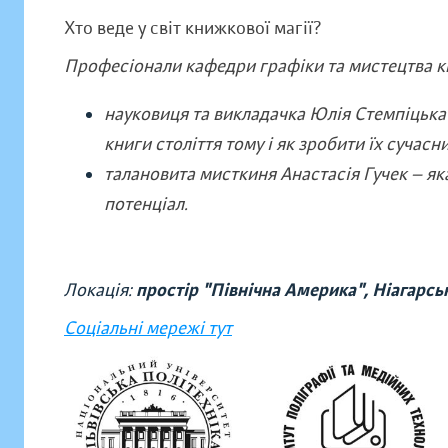
Хто веде у світ книжкової магії?
Професіонали кафедри графіки та мистецтва кн
науковиця та викладачка Юлія Стемпіцька —
книги століття тому і як зробити їх сучасн
талановита мисткиня Анастасія Гучек — я
потенціал.
Локація:
простір "Північна Америка", Ніагарсь
Соціальні мережі тут