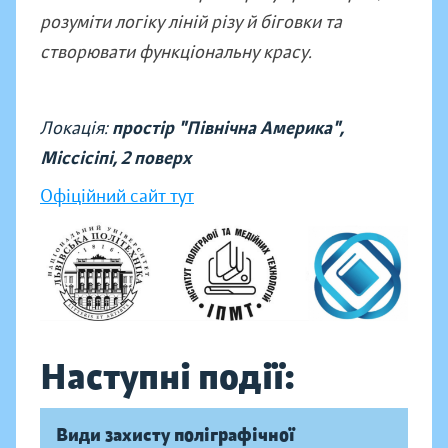
розуміти логіку ліній різу й біговки та
створювати функціональну красу.
Локація:
простір "Північна Америка",
Міссісіпі, 2 поверх
Офіційний сайт тут
Наступні події:
Види захисту поліграфічної