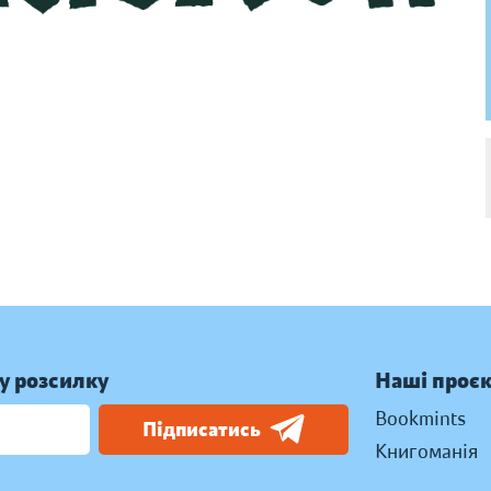
у розсилку
Наші проє
Bookmints
Підписатись
Книгоманія