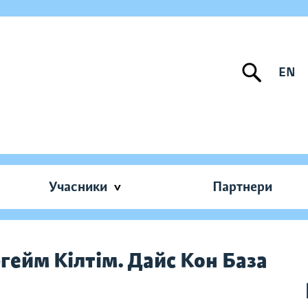
EN
Учасники
Партнери
ргейм Кілтім. Дайс Кон База