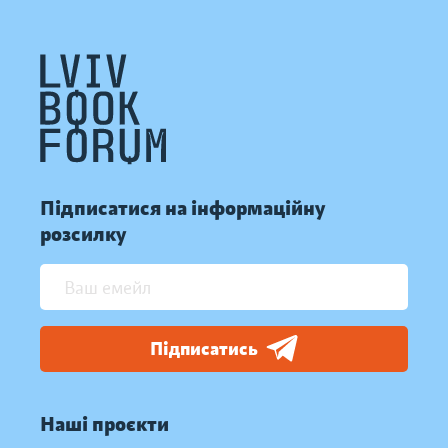
Підписатися на інформаційну
розсилку
Підписатись
Наші проєкти