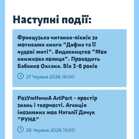
Наступні події:
Французька читанка-пікнік за
мотивами книги "Дафна та її
чудові миті". Видавництво "Моя
книжкова полиця". Проводить
Бабенко Оксана. Вік 3-6 років
27 Червня 2026 16:00
РозУмНичкА ArtPort - простір
знань і творчості. Агенція
іноземних мов Наталії Дячук
"РУНА"
28 Червня 2026 15:00