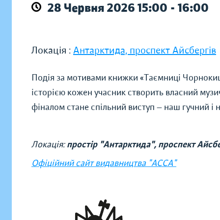
28 Червня 2026 15:00 - 16:00
Локація :
Антарктида, проспект Айсбергів
Подія за мотивами книжки «Таємниці Чорнокиці
історією кожен учасник створить власний музич
фіналом стане спільний виступ — наш гучний і 
Локація:
простір "Антарктида", проспект Айсбе
Офіційний сайт видавництва "АССА"