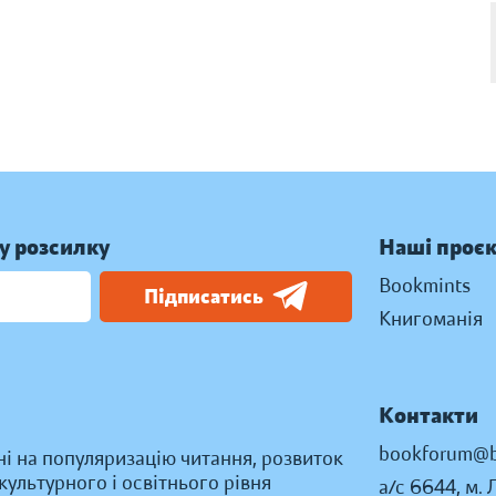
у розсилку
Наші проє
Bookmints
Підписатись
Книгоманія
Контакти
bookforum@b
ні на популяризацію читання, розвиток
ультурного і освітнього рівня
а/с 6644, м. 