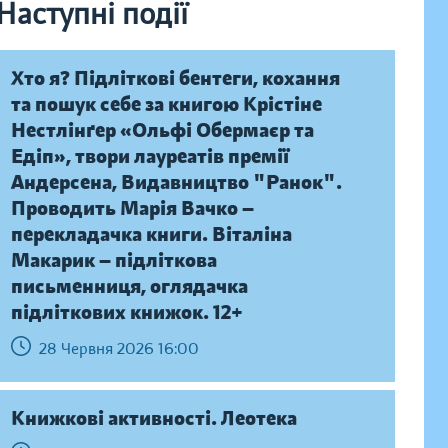
Наступні події
Хто я? Підліткові бентеги, кохання
та пошук себе за книгою Крістіне
Нестлінґер «Ольфі Обермаєр та
Едіп», твори лауреатів премії
Андерсена, Видавництво "Ранок".
Проводить Марія Вачко —
перекладачка книги. Віталіна
Макарик — підліткова
письменниця, оглядачка
підліткових книжок. 12+
28 Червня 2026 16:00
Книжкові активності. Леотека