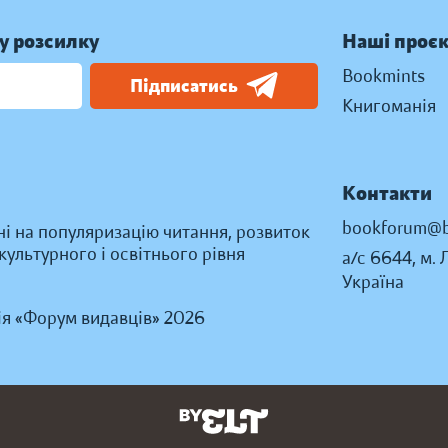
у розсилку
Наші проє
Bookmints
Підписатись
Книгоманія
Контакти
bookforum@b
ні на популяризацію читання, розвиток
ультурного і освітнього рівня
а/с 6644, м. 
Україна
ія «Форум видавців» 2026