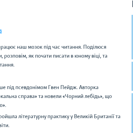
в
 працює наш мозок під час читання. Поділюся
 розповім, як почати писати в юному віці, та
тання.
ше під псевдонімом Гвен Пейдж. Авторка
еркальна справа» та новели «Чорний лебідь», що
о».
ойшла літературну практику у Великій Британії та
віти.