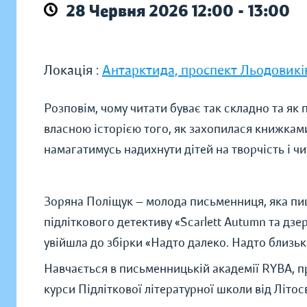
28 Червня 2026 12:00 - 13:00
Локація :
Антарктида, проспект Льодовикі
Розповім, чому читати буває так складно та як
власною історією того, як захопилася книжками,
намагатимусь надихнути дітей на творчість і чи
Зоряна Поліщук — молода письменниця, яка пи
підліткового детективу «Scarlett Autumn та дз
увійшла до збірки «Надто далеко. Надто близьк
Навчається в письменницькій академії RYBA, пр
курси Підліткової літературної школи від Літос