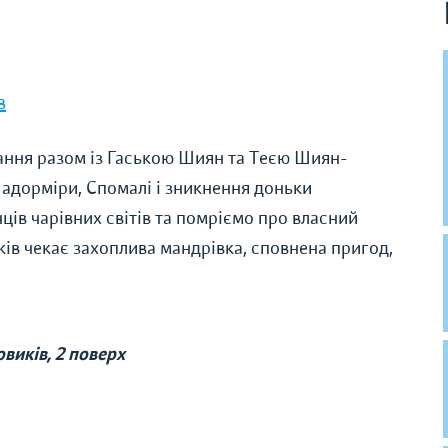
в
ання разом із Гаською Шиян та Теєю Шиян-
Падорміри, Спомалі і зникнення доньки
ів чарівних світів та помріємо про власний
иків чекає захоплива мандрівка, сповнена пригод,
виків, 2 поверх