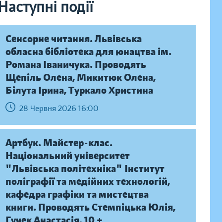
Наступні події
Сенсорне читання. Львівська
обласна бібліотека для юнацтва ім.
Романа Іваничука. Проводять
Щепіль Олена, Микитюк Олена,
Білута Ірина, Туркало Христина
28 Червня 2026 16:00
Артбук. Майстер-клас.
Національний університет
"Львівська політехніка" Інститут
поліграфії та медійних технологій,
кафедра графіки та мистецтва
книги. Проводять Стемпіцька Юлія,
Гучек Анастасія. 10 +