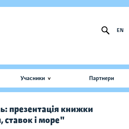
EN
Учасники
Партнери
ть: презентація книжки
 ставок і море"