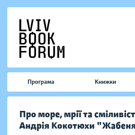
Програма
Книжки
Про море, мрії та сміливіс
Андрія Кокотюхи "Жабеня,