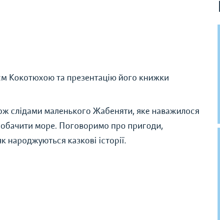
єм Кокотюхою та презентацію його книжки
ож слідами маленького Жабеняти, яке наважилося
 побачити море. Поговоримо про пригоди,
як народжуються казкові історії.