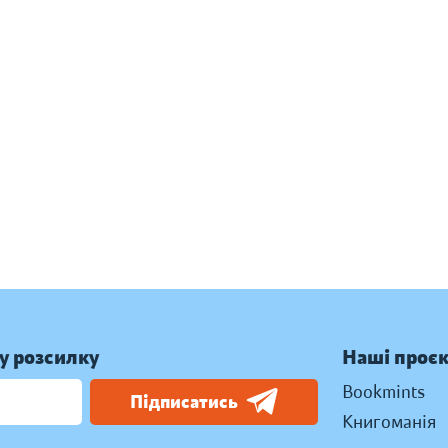
у розсилку
Наші проє
Bookmints
Підписатись
Книгоманія