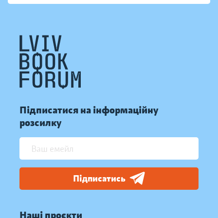
Підписатися на інформаційну
розсилку
Підписатись
Наші проєкти