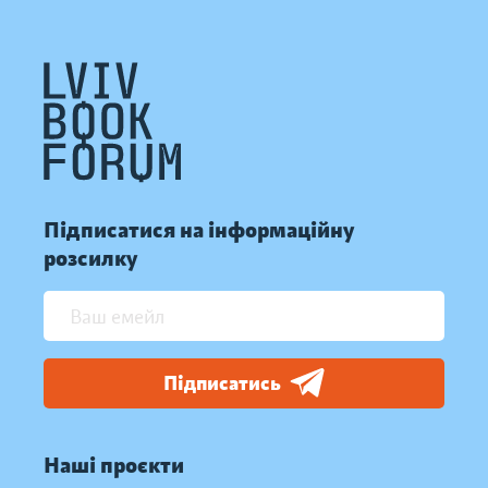
Підписатися на інформаційну
розсилку
Підписатись
Наші проєкти