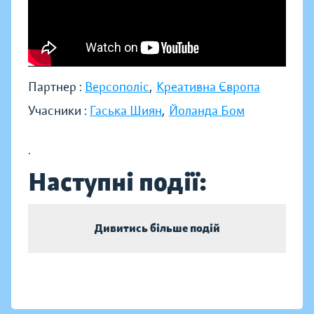
Партнер :
Версополіс
,
Креативна Європа
Учасники :
Гаська Шиян
,
Йоланда Бом
.
Наступні події:
Дивитись більше подій